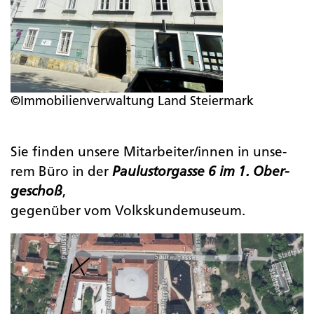
Fa­ci­li­ty­ma­nage­ment
In­stand­hal­tung
©Immobilienverwaltung Land Steiermark
Bau­ma­nage­ment
Sie fin­den un­se­re Mit­ar­bei­ter/innen in un­se­
rem Büro in der
Pau­lust­or­gas­se 6 im 1. Ober­
Ob­jekt­si­cher­heit
ge­schoß
,
ge­gen­über vom Volks­kun­de­mu­se­um.
Bau­pla­nung
Büro
Re­fe­renz­ob­jek­te