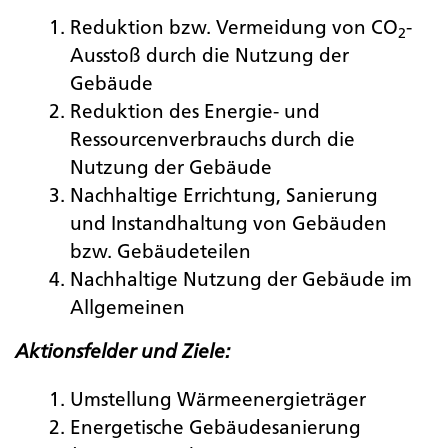
Reduktion bzw. Vermeidung von CO
-
2
Fa­ci­li­ty­ma­nage­ment
Ausstoß durch die Nutzung der
Gebäude
Reduktion des Energie- und
In­stand­hal­tung
Ressourcenverbrauchs durch die
Nutzung der Gebäude
Bau­ma­nage­ment
Nachhaltige Errichtung, Sanierung
und Instandhaltung von Gebäuden
Ob­jekt­si­cher­heit
bzw. Gebäudeteilen
Nachhaltige Nutzung der Gebäude im
Allgemeinen
Bau­pla­nung
Ak­ti­ons­fel­der und Ziele:
Büro
Umstellung Wärmeenergieträger
Energetische Gebäudesanierung
Re­fe­renz­ob­jek­te