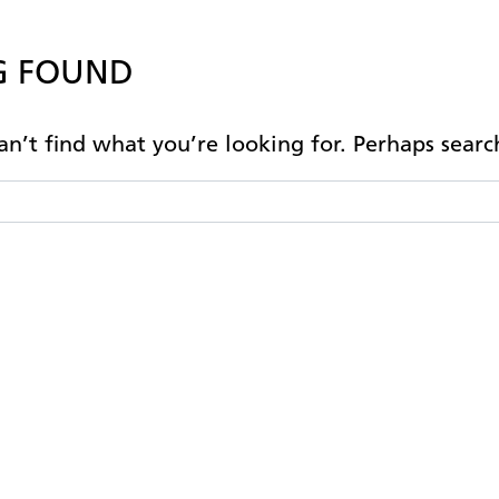
G FOUND
n’t find what you’re loo­king for. Per­haps se­ar­