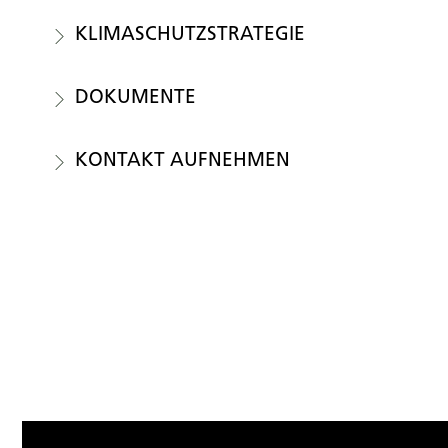
KLI­MA­SCHUTZ­STRA­TE­GIE
DO­KU­MEN­TE
KON­TAKT AUF­NEH­MEN