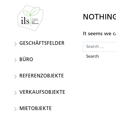
NOTHIN
It seems we ca
GE­SCHÄFTS­FEL­DER
Search
BÜRO
RE­FE­RENZ­OB­JEK­TE
VER­KAUFS­OB­JEK­TE
MIET­OB­JEK­TE